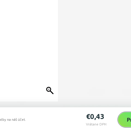
€
0,43
P
tby na náš účet.
Vrátane DPH