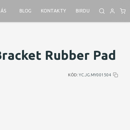
NÁS
BLOG
KONTAKTY
BIRDU
Bracket Rubber Pad
KÓD:
YC.JG.MY001504