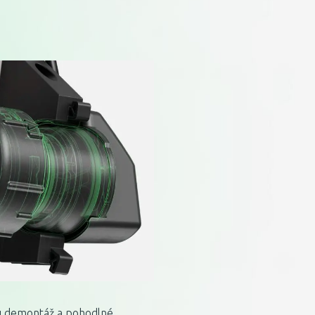
hlu demontáž a pohodlné