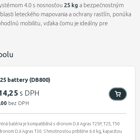
ystémom 4.0 s nosnosťou
25 kg
a bezpečnostným
blasti leteckého mapovania a ochrany rastlín, ponúka
ohodlnú mobilitu, vďaka čomu je ideálny pre
polu
-25 battery (DB800)
14,25
s DPH
,00
bez DPH
entná batéria je kompatibilná s dronom DJI Agras T25P, T25, T50
s dronom DJI Agras T30. S hmotnosťou približne 6.6 kg, kapacitou