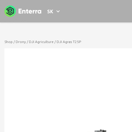
SK
Shop
/
Drony
/
DJI Agriculture
/ DJI Agras T25P