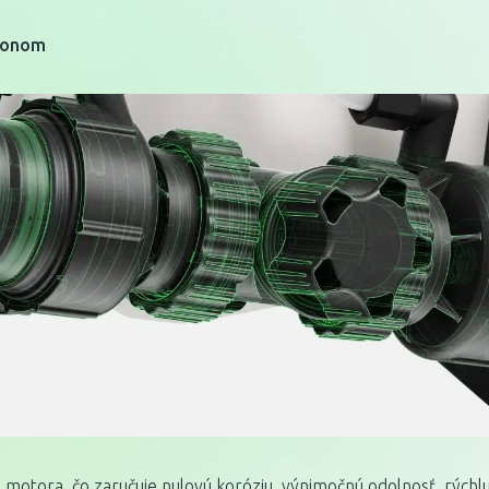
honom
d motora, čo zaručuje nulovú koróziu, výnimočnú odolnosť, rýc