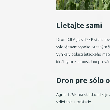
Lietajte sami
Dron DJI Agras T25P si zachov
vylepšeným vysoko presným š
Vyniká v oblasti leteckého map
ideálny pre samostatnú prevád
Dron pre sólo 
Agras T25P má skladací dizajn a
vzlietanie a pristátie.