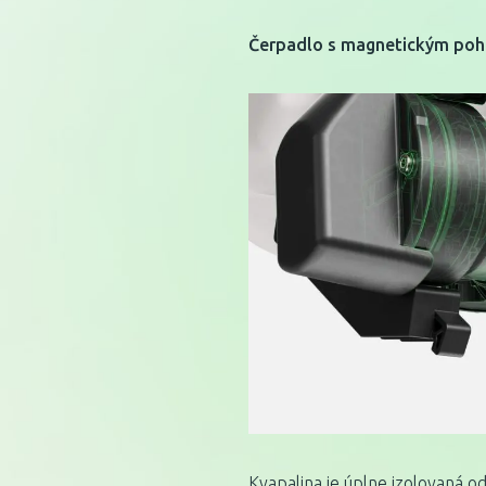
Čerpadlo s magnetickým po
Kvapalina je úplne izolovaná o