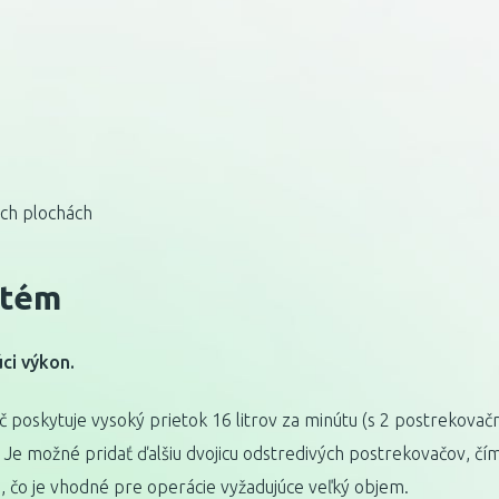
ch plochách
stém
ci výkon.
 poskytuje vysoký prietok 16 litrov za minútu (s 2 postrekovač
e možné pridať ďalšiu dvojicu odstredivých postrekovačov, čím s
, čo je vhodné pre operácie vyžadujúce veľký objem.