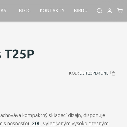
NÁS
BLOG
KONTAKTY
BIRDU
s T25P
KÓD:
DJIT25PDRONE
zachováva kompaktný skladací dizajn, disponuje
m s nosnosťou
20L
, vylepšeným vysoko presným