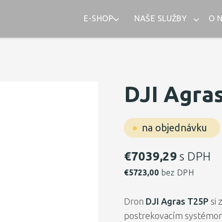
E-SHOP
NAŠE SLUŽBY
O 
DJI Agra
na objednávku
€
7039,29
s DPH
€
5723,00
bez DPH
Dron
DJI Agras T25P
si 
postrekovacím systémo