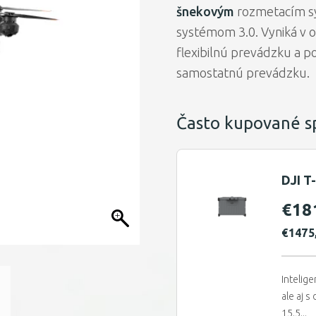
šnekovým
rozmetacím s
systémom 3.0. Vyniká v o
flexibilnú prevádzku a p
samostatnú prevádzku.
Často kupované s
DJI T
€
18
€
1475
Intelig
ale aj 
15.5...