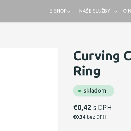
E-SHOP
NAŠE SLUŽBY
O 
Curving 
Ring
skladom
€
0,42
s DPH
€
0,34
bez DPH