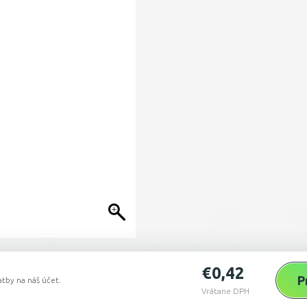
€
0,42
P
tby na náš účet.
Vrátane DPH