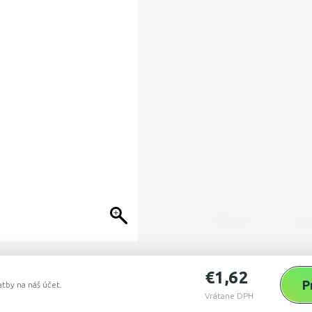
€
1,62
P
tby na náš účet.
Vrátane DPH