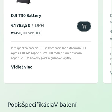
DJI T30 Battery
€
1783,50
s DPH
€
1450,00
bez DPH
Inteligentná batéria T30 je kompatibilná s dronom DJI
Agras T30. Má kapacitu 29 000 mAh pri menovitom
U
napätí 51,8 V. Kovový plášť a gumové krytky...
z
E
Vidieť viac
Popis
Špecifikácia
V balení