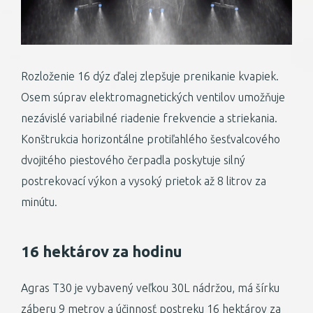
Rozloženie 16 dýz ďalej zlepšuje prenikanie kvapiek.
Osem súprav elektromagnetických ventilov umožňuje
nezávislé variabilné riadenie frekvencie a striekania.
Konštrukcia horizontálne protiľahlého šesťvalcového
dvojitého piestového čerpadla poskytuje silný
postrekovací výkon a vysoký prietok až 8 litrov za
minútu.
16 hektárov za hodinu
Agras T30 je vybavený veľkou 30L nádržou, má šírku
záberu 9 metrov a účinnosť postreku 16 hektárov za