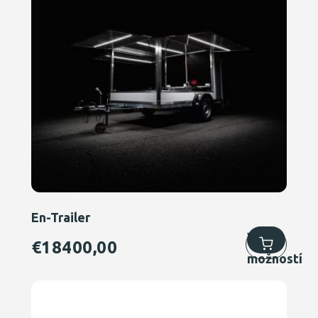
En-Trailer
Výber
€
18400,00
možností
Tento
produkt
má