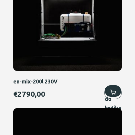
en-mix-200l 230V
Pridať
€
2790,00
do
košíka