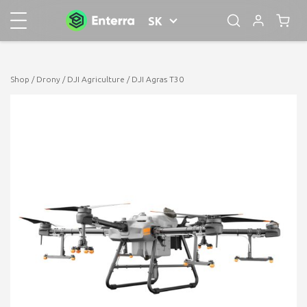
SK
Shop
/
Drony
/
DJI Agriculture
/ DJI Agras T­30