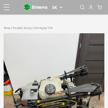
SK
Shop
/
Použité drony
/ DJI Agras T30