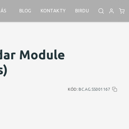
NÁS
BLOG
KONTAKTY
BIRDU
dar Module
s)
KÓD:
BC.AG.SS001167