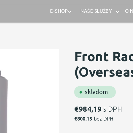
E-SHOP
NAŠE SLUŽBY
O 
Front Ra
(Oversea
skladom
€
984,19
s DPH
€
800,15
bez DPH