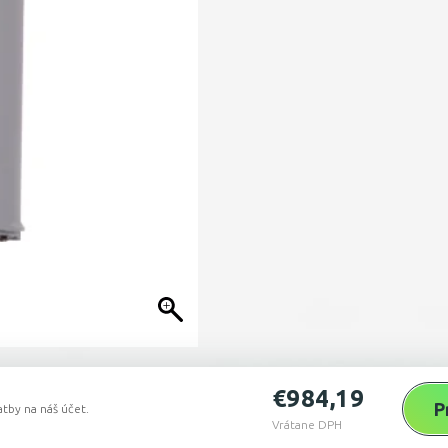
€
984,19
P
tby na náš účet.
Vrátane DPH