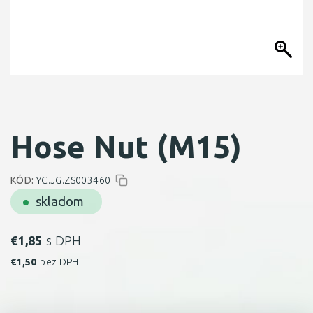
Hose Nut (M15)
KÓD:
YC.JG.ZS003460
skladom
€
1,85
s DPH
€
1,50
bez DPH