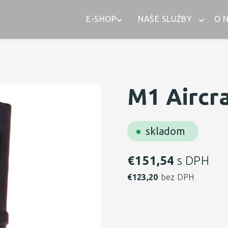
E-SHOP
NAŠE SLUŽBY
O 
M1 Aircr
skladom
€
151,54
s DPH
€
123,20
bez DPH