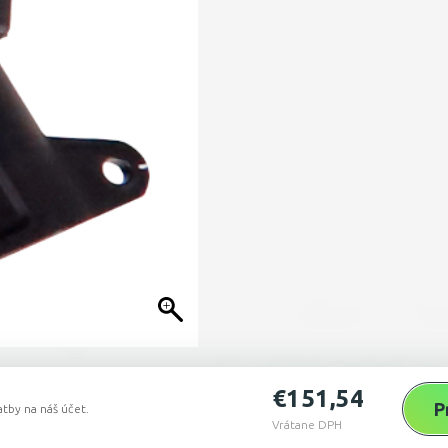
€
151,54
P
tby na náš účet.
Vrátane DPH