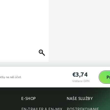
€
3,74
P
tby na náš účet.
Vrátane DPH
E-SHOP
NAŠE SLUŽBY
EN-TRAILER & EN-MIX
POSTREKOVANIE