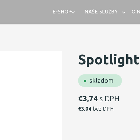
E-SHOP
NAŠE SLUŽBY
O 
Spotligh
skladom
€
3,74
s DPH
€
3,04
bez DPH