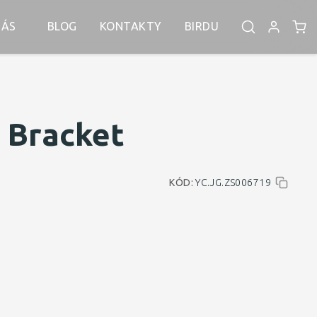
NÁS
BLOG
KONTAKTY
BIRDU
t Bracket
KÓD:
YC.JG.ZS006719