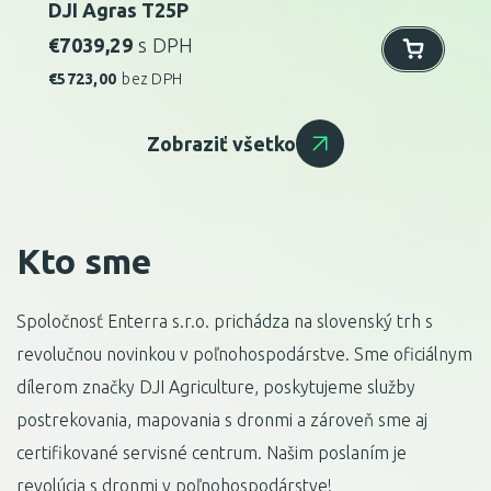
DJI Agras T25P
€
7039,29
s DPH
€
5723,00
bez DPH
Zobraziť všetko
Kto sme
Spoločnosť Enterra s.r.o. prichádza na slovenský trh s
revolučnou novinkou v poľnohospodárstve. Sme oficiálnym
dílerom značky DJI Agriculture, poskytujeme služby
postrekovania, mapovania s dronmi a zároveň sme aj
certifikované servisné centrum. Našim poslaním je
revolúcia s dronmi v poľnohospodárstve!