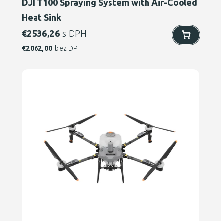
DJI T100 Spraying System with Air-Cooled
Heat Sink
€
2536,26
s DPH
€
2062,00
bez DPH