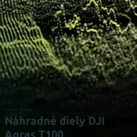
Domov
/
E-shop
/ Náhradné diely DJI Agras T100
Náhradné diely DJI
Agras T100