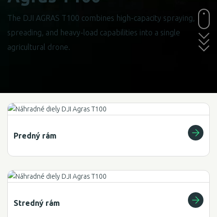
The DJI AGRAS T100 combines high-capacity spraying,
spreading, and heavy-load capabilities into a single
agricultural drone.
Predný rám
Stredný rám