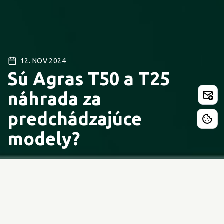
12. NOV 2024
Sú Agras T50 a T25
náhrada za
predchádzajúce
modely?
DJI Agras T50 a DJI Agras T25, na oko pôsobiace ako
náhrada za modely T30 a T10, jeden menší s nižším